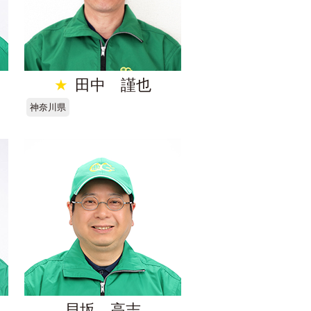
★
田中 謹也
神奈川県
貝坂 高志