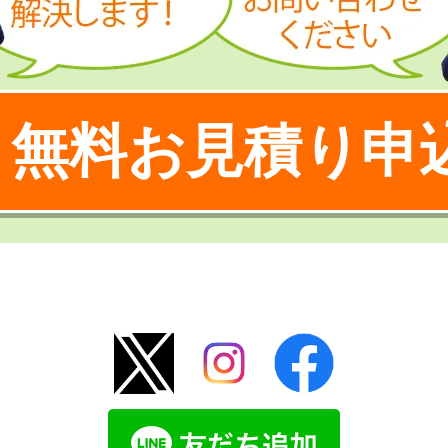
無料お見積り申
！