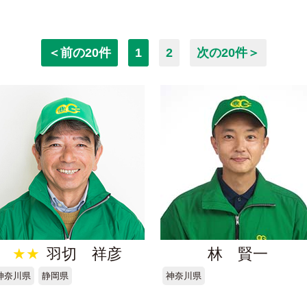
＜前の20件
1
2
次の20件＞
★★
羽切 祥彦
林 賢一
神奈川県
静岡県
神奈川県