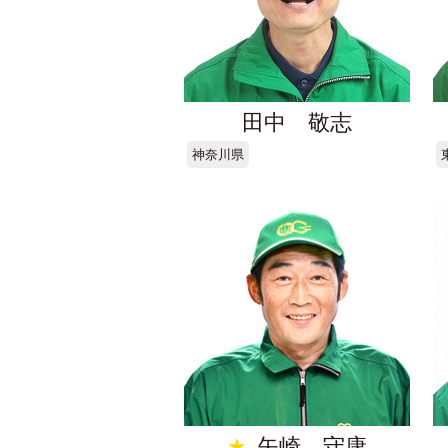
田中 敬志
神奈川県
★
矢崎 守康