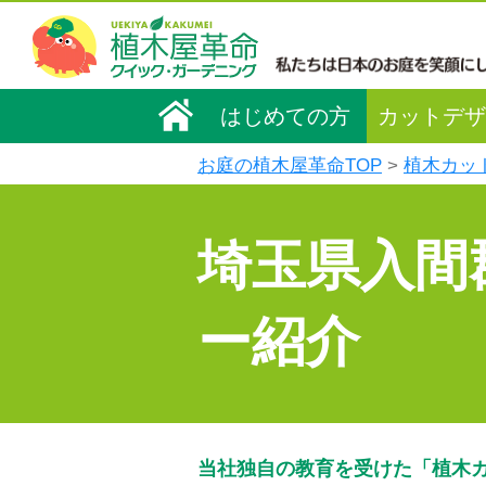
はじめての方
カットデザ
お庭の植木屋革命TOP
植木カッ
埼玉県入間
ー紹介
当社独自の教育を受けた「植木