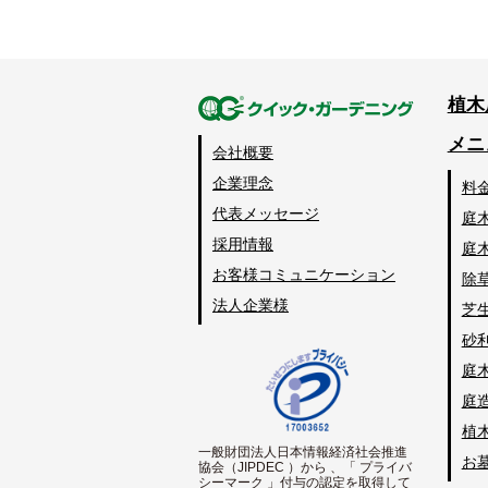
植木
メニ
会社概要
企業理念
料
代表メッセージ
庭
採用情報
庭
お客様コミュニケーション
除
法人企業様
芝
砂
庭
庭
植
一般財団法人日本情報経済社会推進
お
協会（JIPDEC ）から 、「 プライバ
シーマーク 」付与の認定を取得して