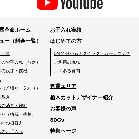
屋革命ホーム
お手入れ実績
ュー（料金一覧）
はじめての方
金一覧
3分で分かる！クイック・ガーデニング
木のお手入れ（剪定）
ご利用の流れ
木の伐採・抜根
よくある質問
草
営業エリア
生（芝張り・芝刈り）
利敷き
植木カットデザイナー紹介
木の消毒・施肥
お客様の声
造り（植栽・移植）
SDGs
木鉢の植替え
特集ページ
墓のお手入れ