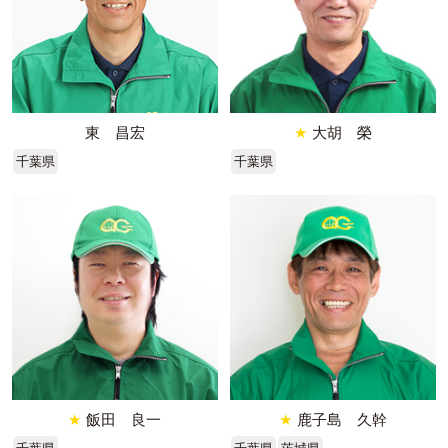
東 昌宏
★
大胡 榮
千葉県
千葉県
★
飯田 良一
★
鹿子島 久幹