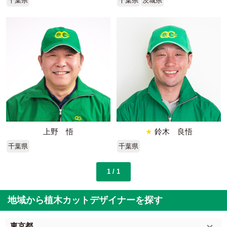
千葉県
千葉県
茨城県
上野 悟
★
鈴木 良悟
千葉県
千葉県
1 / 1
地域から植木カットデザイナーを探す
東京都