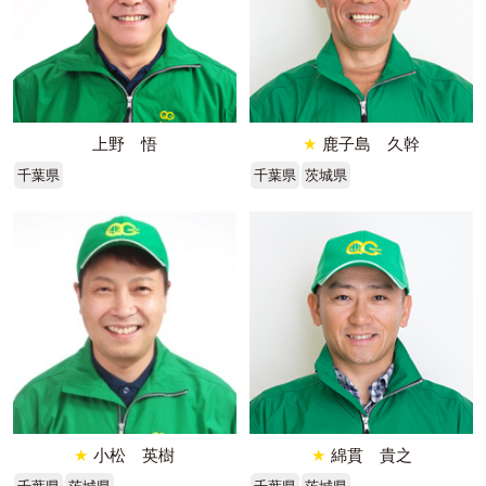
上野 悟
★
鹿子島 久幹
千葉県
千葉県
茨城県
★
小松 英樹
★
綿貫 貴之