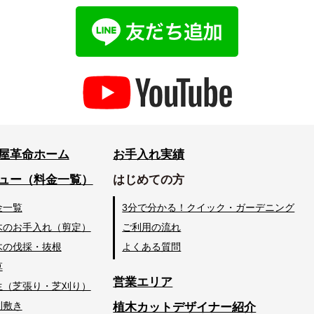
屋革命ホーム
お手入れ実績
ュー（料金一覧）
はじめての方
金一覧
3分で分かる！クイック・ガーデニング
木のお手入れ（剪定）
ご利用の流れ
木の伐採・抜根
よくある質問
草
営業エリア
生（芝張り・芝刈り）
利敷き
植木カットデザイナー紹介