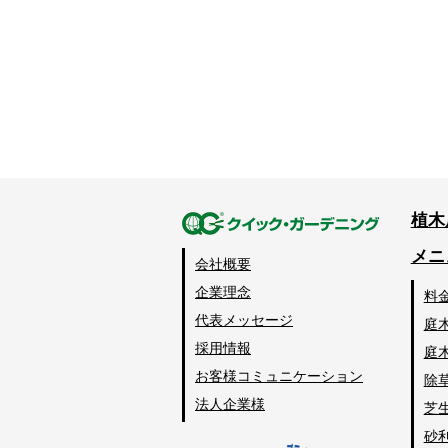
植木
メニ
会社概要
企業理念
料
代表メッセージ
庭
採用情報
庭
お客様コミュニケーション
除
法人企業様
芝
砂