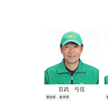
百武 弓弦
愛知県
岐阜県