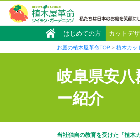
はじめての方
カットデザ
お庭の植木屋革命TOP
植木カッ
岐阜県安八
ー紹介
当社独自の教育を受けた「植木