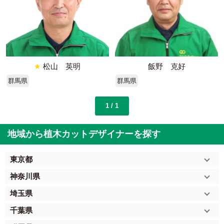
★
松山 英明
飯野 克好
群馬県
群馬県
1 / 1
地域から植木カットデザイナーを探す
東京都
神奈川県
埼玉県
千葉県