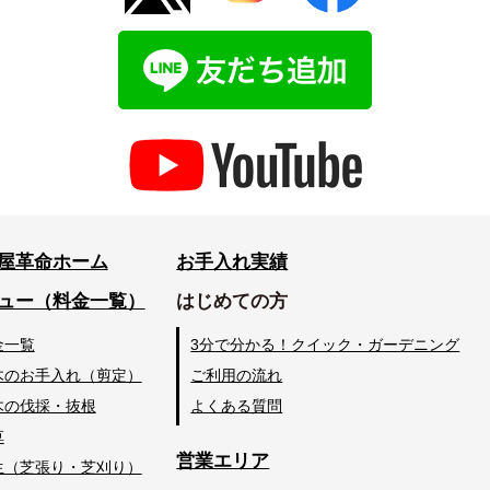
屋革命ホーム
お手入れ実績
ュー（料金一覧）
はじめての方
金一覧
3分で分かる！クイック・ガーデニング
木のお手入れ（剪定）
ご利用の流れ
木の伐採・抜根
よくある質問
草
営業エリア
生（芝張り・芝刈り）