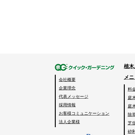
植木
メニ
会社概要
企業理念
料
代表メッセージ
庭
採用情報
庭
お客様コミュニケーション
除
法人企業様
芝
砂