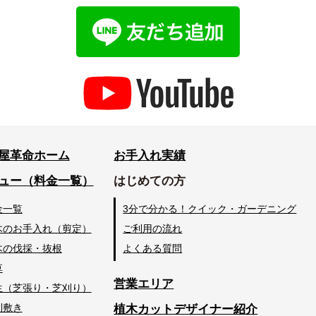
屋革命ホーム
お手入れ実績
ュー（料金一覧）
はじめての方
金一覧
3分で分かる！クイック・ガーデニング
木のお手入れ（剪定）
ご利用の流れ
木の伐採・抜根
よくある質問
草
営業エリア
生（芝張り・芝刈り）
利敷き
植木カットデザイナー紹介