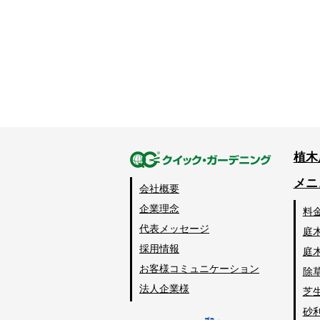
植木
メニ
会社概要
企業理念
料
代表メッセージ
庭
採用情報
庭
お客様コミュニケーション
除
法人企業様
芝
砂