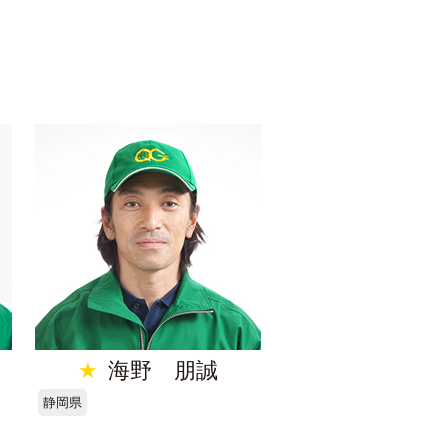
★
海野 朋誠
静岡県