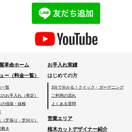
屋革命ホーム
お手入れ実績
ュー（料金一覧）
はじめての方
金一覧
3分で分かる！クイック・ガーデニング
木のお手入れ（剪定）
ご利用の流れ
木の伐採・抜根
よくある質問
草
営業エリア
生（芝張り・芝刈り）
利敷き
植木カットデザイナー紹介