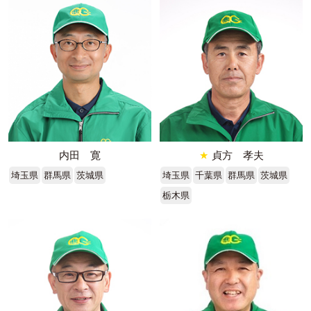
内田 寛
★
貞方 孝夫
埼玉県
群馬県
茨城県
埼玉県
千葉県
群馬県
茨城県
栃木県