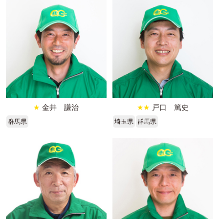
★
金井 謙治
★★
戸口 篤史
群馬県
埼玉県
群馬県