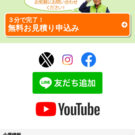
３分で完了！
無料お見積り申込み
企業情報